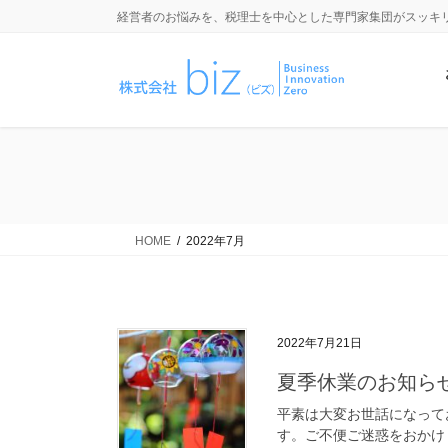
コ
ナ
経営者のお悩みを、税理士を中心とした専門家集団がスッキ
ン
ビ
テ
ゲ
ン
ー
ツ
シ
に
ョ
移
ン
動
に
移
HOME
2022年7月
動
2022年7月21日
夏季休業のお知ら
平素は大変お世話になって
す。ご不便ご迷惑をおかけ